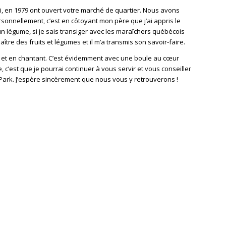
, en 1979 ont ouvert votre marché de quartier. Nous avons
sonnellement, c’est en côtoyant mon père que j’ai appris le
d’un légume, si je sais transiger avec les maraîchers québécois
tre des fruits et légumes et il m’a transmis son savoir-faire.
e et en chantant. C’est évidemment avec une boule au cœur
 c’est que je pourrai continuer à vous servir et vous conseiller
 Park. J’espère sincèrement que nous vous y retrouverons !